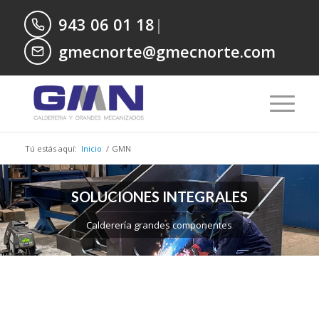
943 06 01 18
|
gmecnorte@gmecnorte.com
Tú estás aquí:
Inicio
/
GMN
SOLUCIONES INTEGRALES
Calderería grandes componentes