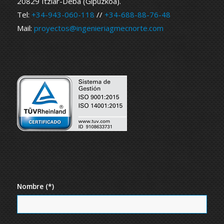
20829 Itziar-Deba (Gipuzkoa).
Tel:
+34-943-060-118
//
+34-688-88-76-48
Mail:
proyectos@ingenieriagmecnorte.com
Nombre (*)